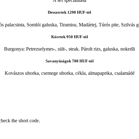
A séf specialitása
Desszertek
1290 HUF-tól
s palacsinta, Somlói galuska, Tiramisu, Madártej, Túrós pite, Szilvá
Köretek
950 HUF-tól
Burgonya: Petrezselymes-, sült-, steak. Párolt rizs, galuska, nokedli
Savanyúságok
700 HUF-tól
Kovászos uborka, csemege uborka, cékla, almapaprika, csalamádé
check the short code.