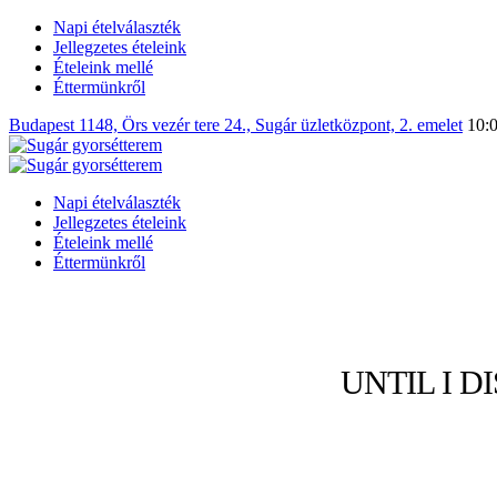
Napi ételválaszték
Jellegzetes ételeink
Ételeink mellé
Éttermünkről
Budapest 1148, Örs vezér tere 24., Sugár üzletközpont, 2. emelet
10:0
Napi ételválaszték
Jellegzetes ételeink
Ételeink mellé
Éttermünkről
UNTIL I 