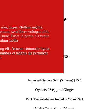
Signature
 non, turpis. Nullam sagittis.
entum, sem libero volutpat nibh,
 Curae; Fusce id purus. Ut varius
bulum mollis
cing elit. Aenean commodo ligula
atibus et magnis dis parturient
Lunch Sets
.
Imported Oysters Grill (5 Pieces)
$15.5
Oysters / Veggie / Ginger
Pork Tenderloin marinated in Yogurt
$20
Pork / Tenderloin / Yogurt