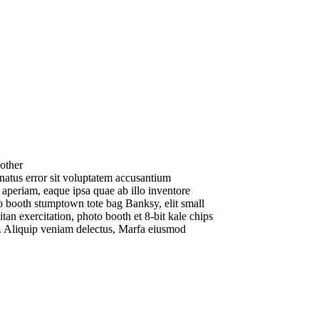
 other
 natus error sit voluptatem accusantium
aperiam, eaque ipsa quae ab illo inventore
oto booth stumptown tote bag Banksy, elit small
itan exercitation, photo booth et 8-bit kale chips
. Aliquip veniam delectus, Marfa eiusmod