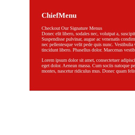
Chief
Menu
Checkout Our Signature Menus
Donec elit libero, sodales nec, volutpat a, suscipit
Suspendisse pulvinar, augue ac venenatis condim
nec pellentesque velit pede quis nunc. Vestibulia
tincidunt libero. Phasellus dolor. Maecenas vesti
Lorem ipsum dolor sit amet, consectetuer adipis
eget dolor. Aenean massa. Cum sociis natoque pen
montes, nascetur ridiculus mus. Donec quam felis