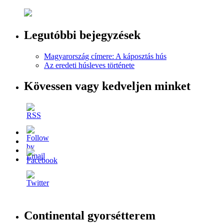
Legutóbbi bejegyzések
Magyarország címere: A káposztás hús
Az eredeti húsleves története
Kövessen vagy kedveljen minket
Continental gyorsétterem