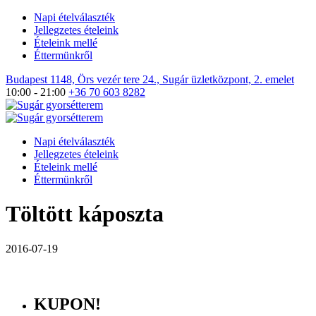
Napi ételválaszték
Jellegzetes ételeink
Ételeink mellé
Éttermünkről
Budapest 1148, Örs vezér tere 24., Sugár üzletközpont, 2. emelet
10:00 - 21:00
+36 70 603 8282
Napi ételválaszték
Jellegzetes ételeink
Ételeink mellé
Éttermünkről
Töltött káposzta
2016-07-19
KUPON!