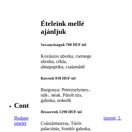
Ételeink mellé
ajánljuk
Savanyúságok
700 HUF-tól
Kovászos uborka, csemege
uborka, cékla,
almapaprika, csalamádé
Köretek
950 HUF-tól
Az
éttermünk
Burgonya: Petrezselymes-,
sült-, steak. Párolt rizs,
100% házias, figyelmes
galuska, nokedli
kiszolgálókkal
Continental gyorsétterem
2012.március 1-je óta, a
Desszertek
1290 HUF-tól
Sugár Üzletközpont II.
Budapest 1148, Örs vezér tere 24., Sugár üzletközpont, 2.
emeletén nyílt
emelet
Császármorzsa, Túrós
éttermünkben nemcsak
palacsinta, Somlói galuska,
hogy szeretettel, de széles