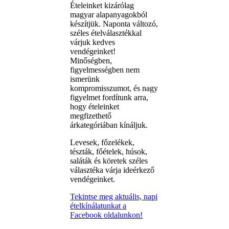
Ételeinket kizárólag
magyar alapanyagokból
készítjük. Naponta változó,
széles ételválasztékkal
várjuk kedves
vendégeinket!
Minőségben,
figyelmességben nem
ismerünk
kompromisszumot, és nagy
figyelmet fordítunk arra,
hogy ételeinket
megfizethető
árkategóriában kínáljuk.
Levesek, főzelékek,
tészták, főételek, húsok,
saláták és köretek széles
választéka várja ideérkező
vendégeinket.
Tekintse meg aktuális, napi
ételkínálatunkat a
Facebook oldalunkon!