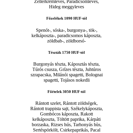
Zellerkrémleves, Paradicsomleves,
Hideg meggyleves
Főzelékek
1090 HUF-tól
Spenót-, sóska-, burgonya-, tök-,
kelkáposzta-, paradicsomos káposzta,
zöldbab-, zöldborsó-
Tészták
1750 HUF-tól
Burgonyás tészta, Káposztás tészta,
Túrós csusza, Grízes tészta, Juhtúros
szrapacska, Milánói spagetti, Bolognai
spagetti, Tojásos nokedli
Főételek
3050 HUF-tól
Rántott szelet, Rántott zöldségek,
Rántott trappista sajt, Székelykáposzta,
Gombócos káposzta, Rakott
kelkáposzta, Töltött paprika, Kárpáti
borzaska, Rizses hús, Tarhonyás hùs,
Sertéspörkölt, Csirkepaprikás, Pacal