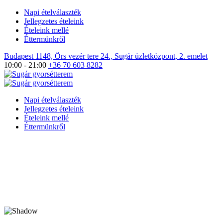
Napi ételválaszték
Jellegzetes ételeink
Ételeink mellé
Éttermünkről
Budapest 1148, Örs vezér tere 24., Sugár üzletközpont, 2. emelet
10:00 - 21:00
+36 70 603 8282
Napi ételválaszték
Jellegzetes ételeink
Ételeink mellé
Éttermünkről